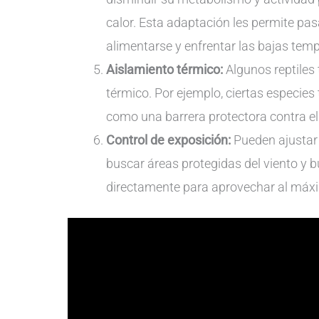
calor. Esta adaptación les permite pas
alimentarse y enfrentar las bajas tem
Aislamiento térmico:
Algunos reptiles 
térmico. Por ejemplo, ciertas especi
como una barrera protectora contra el f
Control de exposición:
Pueden ajustar 
buscar áreas protegidas del viento y b
directamente para aprovechar al máxim