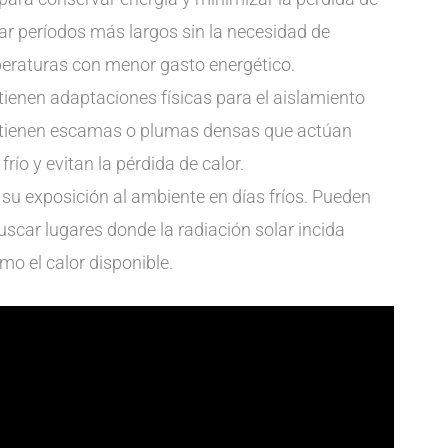
ar períodos más largos sin la necesidad de
peraturas con menor gasto energético.
tienen adaptaciones físicas para el aislamiento
es tienen escamas o plumas densas que actúan
río y evitan la pérdida de calor.
su exposición al ambiente en días fríos. Pueden
uscar lugares donde la radiación solar incida
o el calor disponible.