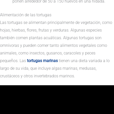
ponen alrededor de 50 a 150 huevos en una nidada.
Alimentación de las tortugas
Las tortugas se alimentan principalmente de vegetación, como
hojas, hierbas, flores, frutas y verduras. Algunas especies
también comen plantas acuáticas. Algunas tortugas son
omnívoras y pueden comer tanto alimentos vegetales como
animales, como insectos, gusanos, caracoles y peces
pequeños. Las
tortugas marinas
tienen una dieta variada a lo
largo de su vida, que incluye algas marinas, medusas,
crustáceos y otros invertebrados marinos.