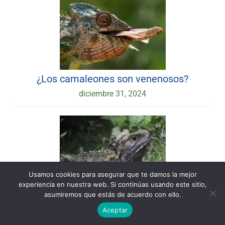
¿Los camaleones son venenosos?
diciembre 31, 2024
Usamos cookies para asegurar que te damos la mejor
experiencia en nuestra web. Si continúas usando este sitio,
Tuatara del Sur (Sphenodon guntheri)
asumiremos que estás de acuerdo con ello.
abril 22, 2023
Aceptar