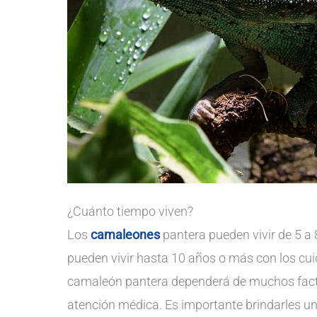
¿Cuánto tiempo viven?
Los
camaleones
pantera pueden vivir de 5 a
pueden vivir hasta 10 años o más con los cu
camaleón pantera dependerá de muchos facto
atención médica. Es importante brindarles u