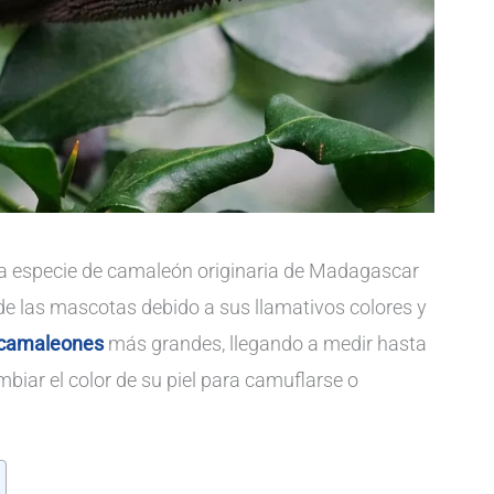
una especie de camaleón originaria de Madagascar
 de las mascotas debido a sus llamativos colores y
camaleones
más grandes, llegando a medir hasta
mbiar el color de su piel para camuflarse o