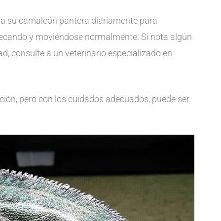
r a su camaleón pantera diariamente para
fecando y moviéndose normalmente. Si nota algún
, consulte a un veterinario especializado en
ación, pero con los cuidados adecuados, puede ser