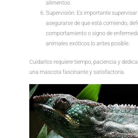
alimentos.
Supervisión: Es importante supervisa
asegurarse de que está comiendo, de
comportamiento o signo de enfermedad
animales exóticos lo antes posible.
Cuidarlos requiere tiempo, paciencia y dedic
una mascota fascinante y satisfactoria.