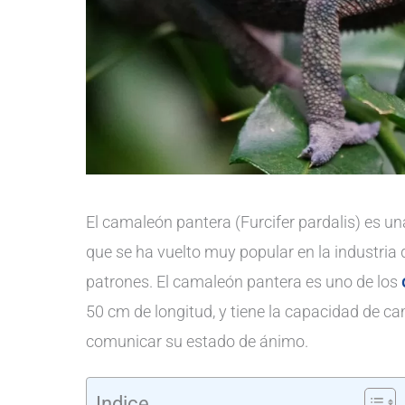
El camaleón pantera (Furcifer pardalis) es 
que se ha vuelto muy popular en la industria
patrones. El camaleón pantera es uno de los
50 cm de longitud, y tiene la capacidad de ca
comunicar su estado de ánimo.
Indice